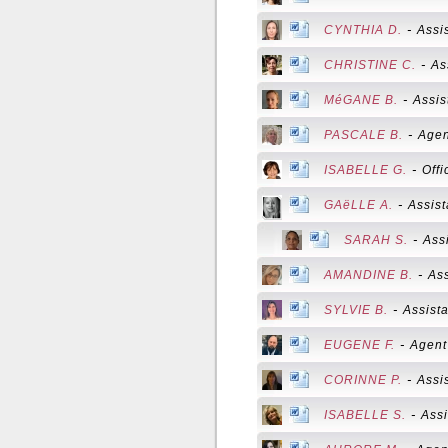
-
CYNTHIA D.
Assi
-
CHRISTINE C.
As
-
MéGANE B.
Assis
-
PASCALE B.
Agen
-
ISABELLE G.
Off
-
GAëLLE A.
Assist
-
SARAH S.
Ass
-
AMANDINE B.
As
-
SYLVIE B.
Assist
-
EUGENE F.
Agent 
-
CORINNE P.
Assi
-
ISABELLE S.
Assi