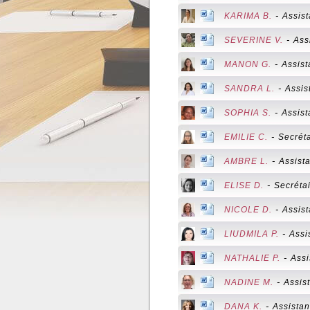
-
KARIMA B.
Assist
-
SEVERINE V.
Assi
-
MANON G.
Assist
-
SANDRA L.
Assis
-
SOPHIA S.
Assist
-
EMILIE C.
Secrét
-
AMBRE L.
Assist
-
ELISE D.
Secréta
-
NICOLE D.
Assist
-
LIUDMILA P.
Assi
-
NATHALIE P.
Assi
-
NADINE M.
Assis
-
DANA K.
Assistan