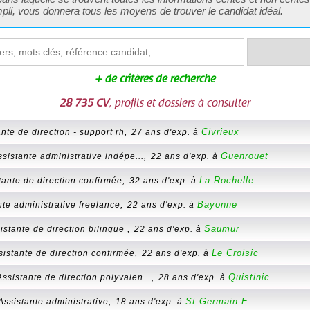
mpli, vous donnera tous les moyens de trouver le candidat idéal.
+ de critères de recherche
28 735 CV
, profils et dossiers à consulter
,
Civrieux
nte de direction - support rh
27 ans d'exp. à
,
Guenrouet
ssistante administrative indépe...
22 ans d'exp. à
,
La Rochelle
tante de direction confirmée
32 ans d'exp. à
,
Bayonne
nte administrative freelance
22 ans d'exp. à
,
Saumur
istante de direction bilingue
22 ans d'exp. à
,
Le Croisic
sistante de direction confirmée
22 ans d'exp. à
,
Quistinic
Assistante de direction polyvalen...
28 ans d'exp. à
,
St Germain E...
Assistante administrative
18 ans d'exp. à