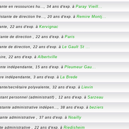
,
Paray Vieill...
ante en ressources hu...
34 ans d'exp. à
,
Remire Montj...
stante de direction fre...
20 ans d'exp. à
,
Kervignac
ante
22 ans d'exp. à
,
Paris
tante de direction
22 ans d'exp. à
,
Le Gault St ...
ante de direction
22 ans d'exp. à
,
Albertville
aire
22 ans d'exp. à
,
Pleumeur Gau...
ante indépendante
15 ans d'exp. à
,
La Brede
ire indépendante
3 ans d'exp. à
,
Lievin
ante/secrétaire polyvalente
32 ans d'exp. à
,
Sarzeau
stant personnel (administratif)
12 ans d'exp. à
,
beziers
stante administrative indépen...
38 ans d'exp. à
,
Noailly
tante administrative
37 ans d'exp. à
,
Riedisheim
te administrative
22 ans d'exp. à