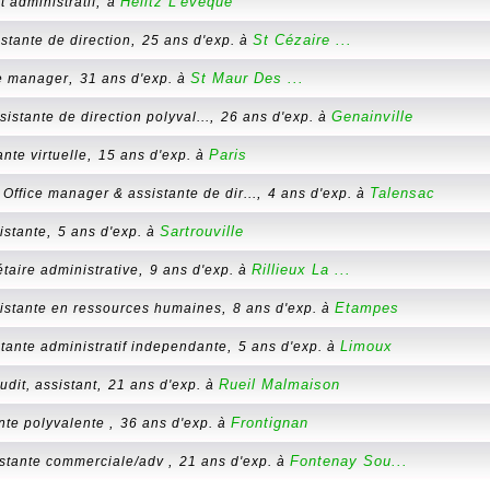
,
Heiltz L'eveque
 administratif
à
,
St Cézaire ...
stante de direction
25 ans d'exp. à
,
St Maur Des ...
ce manager
31 ans d'exp. à
,
Genainville
sistante de direction polyval...
26 ans d'exp. à
,
Paris
ante virtuelle
15 ans d'exp. à
-
,
Talensac
Office manager & assistante de dir...
4 ans d'exp. à
,
Sartrouville
istante
5 ans d'exp. à
,
Rillieux La ...
taire administrative
9 ans d'exp. à
,
Etampes
istante en ressources humaines
8 ans d'exp. à
,
Limoux
stante administratif independante
5 ans d'exp. à
,
Rueil Malmaison
udit, assistant
21 ans d'exp. à
,
Frontignan
nte polyvalente
36 ans d'exp. à
,
Fontenay Sou...
stante commerciale/adv
21 ans d'exp. à