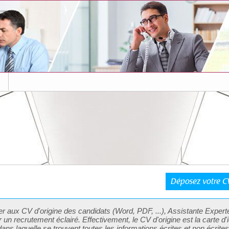
s
Déposez votre CV
er aux
CV d'origine
des
candidats
(Word, PDF, ...), Assistante Experte
r un
recrutement
éclairé. Effectivement, le CV d'origine est la carte d'
ans laquelle se trouvent toutes les informations écrites et non écrite