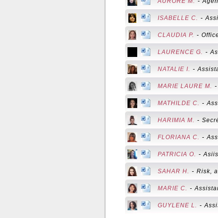
-
AURORE M.
Agent
-
ISABELLE C.
Assi
-
CLAUDIA P.
Offi
-
LAURENCE G.
As
-
NATALIE I.
Assist
MARIE LAURE M.
-
MATHILDE C.
Ass
-
HARIMIA M.
Secré
-
FLORIANA C.
Ass
-
PATRICIA O.
Asii
-
SAHAR H.
Risk, a
-
MARIE C.
Assista
-
GUYLENE L.
Assi