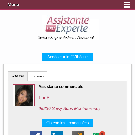
Menu
Service Emploi dédié à l'Assistanat
Accéder à la CVthèque
n°51626
Entretien
Assistante commerciale
Thi P.
95230 Soisy Sous Montmorency
Obtenir les coordonnées