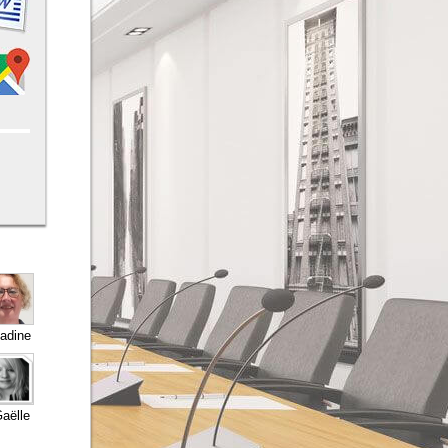
adine
aëlle