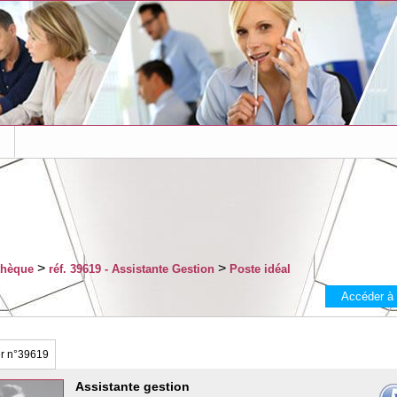
s
>
>
thèque
réf. 39619 - Assistante Gestion
Poste idéal
Accéder à
er
n°39619
Assistante gestion