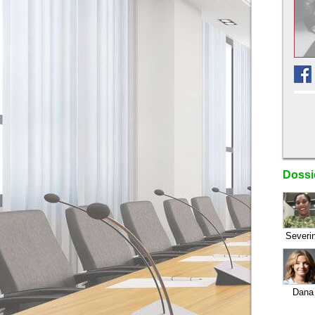
Dossie
Severi
Dana