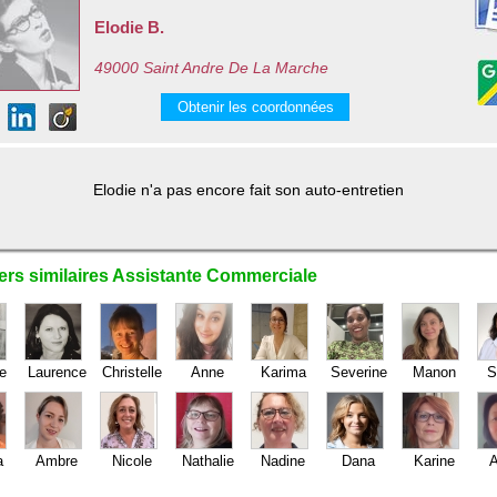
Elodie B.
49000 Saint Andre De La Marche
Obtenir les coordonnées
Elodie n'a pas encore fait son auto-entretien
ers similaires Assistante Commerciale
ie
Laurence
Christelle
Anne
Karima
Severine
Manon
S
a
Ambre
Nicole
Nathalie
Nadine
Dana
Karine
A