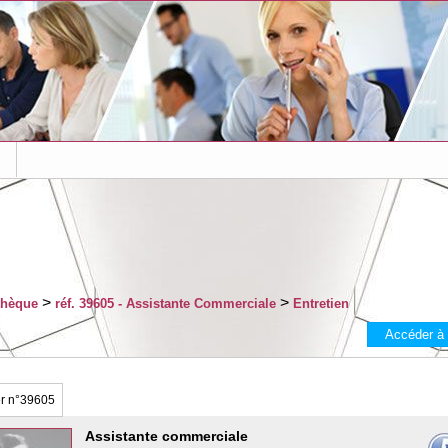
s
>
>
thèque
réf. 39605 - Assistante Commerciale
Entretien
Accéder à
er
n°39605
Assistante commerciale