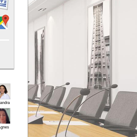
andra
gnes