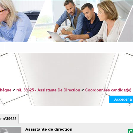
s
>
>
thèque
réf. 39625 - Assistante De Direction
Coordonnées candidat(e)
Accéder à
er
n°39625
Assistante de direction