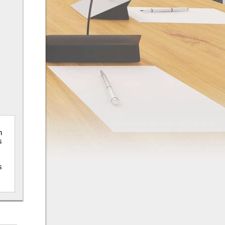
n
s
s