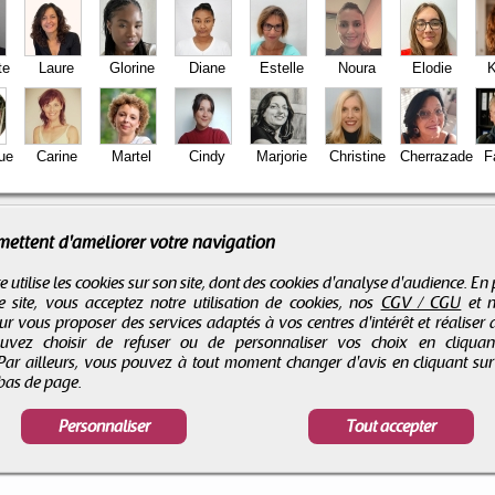
te
Laure
Glorine
Diane
Estelle
Noura
Elodie
K
ue
Carine
Martel
Cindy
Marjorie
Christine
Cherrazade
F
mettent d'améliorer votre navigation
e utilise les cookies sur son site, dont des cookies d'analyse d'audience. En
e site, vous acceptez notre utilisation de cookies, nos
CGV / CGU
et 
r vous proposer des services adaptés à vos centres d'intérêt et réaliser d
ouvez choisir de refuser ou de personnaliser vos choix en cliqua
 Par ailleurs, vous pouvez à tout moment changer d'avis en cliquant su
 bas de page.
Personnaliser
Tout accepter
ente
 intellectuelle