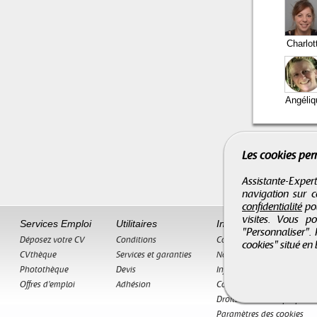
Charlot
Angéliq
Les cookies per
Assistante-Expert
navigation sur c
confidentialité
pou
visites. Vous p
Services Emploi
Utilitaires
Informations
"Personnaliser".
Déposez votre CV
Conditions
Contact
cookies" situé en
CVthèque
Services et garanties
Nos partenaires
Photothèque
Devis
Informations légales
Offres d'emploi
Adhésion
Conditions Génerales de v
Droits d'auteur et propriété
Paramètres des cookies