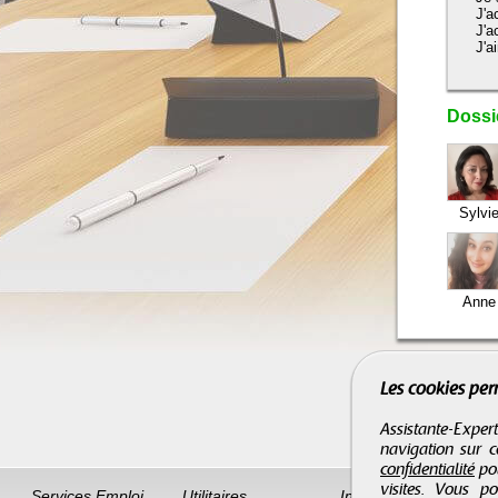
J'a
J'a
J'a
Dossie
Sylvi
Anne
Les cookies per
Assistante-Expert
navigation sur c
confidentialité
pou
visites. Vous p
Services Emploi
Utilitaires
Informations