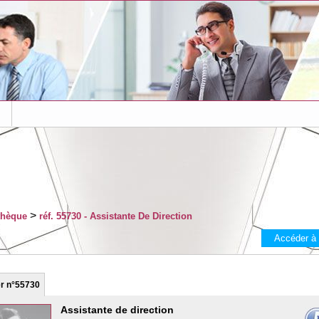
s
>
thèque
réf. 55730 - Assistante De Direction
Accéder à
er
n°55730
Assistante de direction