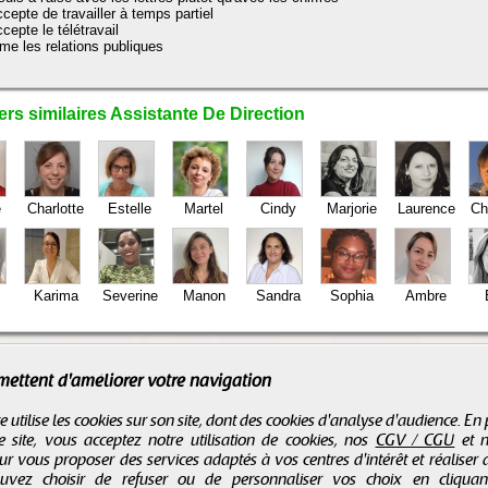
ccepte de travailler à temps partiel
ccepte le télétravail
ime les relations publiques
rs similaires Assistante De Direction
e
Charlotte
Estelle
Martel
Cindy
Marjorie
Laurence
Ch
Karima
Severine
Manon
Sandra
Sophia
Ambre
mettent d'améliorer votre navigation
e utilise les cookies sur son site, dont des cookies d'analyse d'audience. En
e site, vous acceptez notre utilisation de cookies, nos
CGV / CGU
et 
r vous proposer des services adaptés à vos centres d'intérêt et réaliser d
ouvez choisir de refuser ou de personnaliser vos choix en cliqua