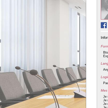
Info
Form
Bts
Exp
Lang
Ang
Logic
Pac
Mes 
Je 
Je 
Je 
Je 