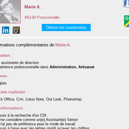
Marie A.
95130 Franconville
Obtenir les coordonnées
rmations complémentaires de
Marie A.
ation :
 assistante de direction
érience professionnelle dans
Administration, Artisanat
ues :
lais
iels maîtrisés :
k Office, Crm, Lotus Note, Out Look, Photoshop
informations :
suis à la recherche d'un CDI.
me considère comme un(e) Assistant(e) Sénior
n'ai pas de préférence pour le mode de travail
suis à l'aise avec les lettres plutôt qu'avec les chiffres