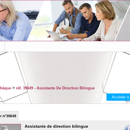
s
>
thèque
réf. 39649 - Assistante De Direction Bilingue
Accéder à
er
n°39649
Assistante de direction bilingue