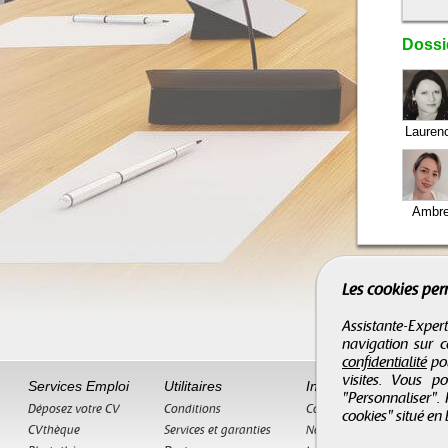
Dossie
Lauren
Ambr
Les cookies per
Assistante-Expert
navigation sur c
confidentialité
pou
visites. Vous p
Services Emploi
Utilitaires
Informations
"Personnaliser".
Déposez votre CV
Conditions
Contact
cookies" situé en
CVthèque
Services et garanties
Nos partenaires