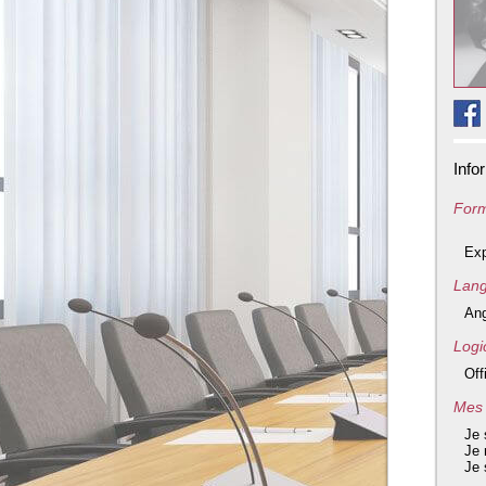
Info
Form
Exp
Lang
Ang
Logic
Off
Mes 
Je 
Je 
Je 