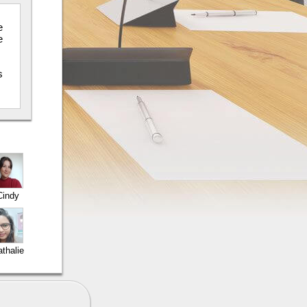
e
e
s
Cindy
thalie