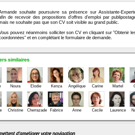
Armande souhaite poursuivre sa présence sur Assistante-Expert
afin de recevoir des propositions d'offres d'emploi par publipostag
mais ne souhaite pas que son CV soit visible au grand public.
Vous pouvez néanmoins solliciter son CV en cliquant sur "Obtenir le
coordonnées" et en complétant le formulaire de demande.
rs similaires
e
Noura
Elodie
Kenza
Angélique
Carine
Martel
ie
Christine
Cherrazade
Fabrice
Anne
Cecile
Laurence
Na
mettent d'améliorer votre navigation