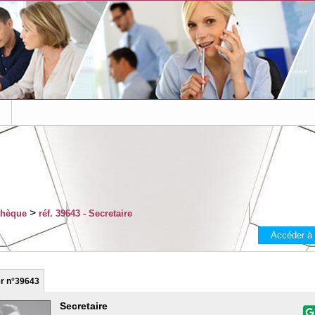
s
>
thèque
réf. 39643 - Secretaire
Accéder à
er
n°39643
Secretaire