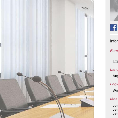
Info
Form
Exp
Lang
Ang
Logic
Wor
Mes 
Je 
Je 
Je 