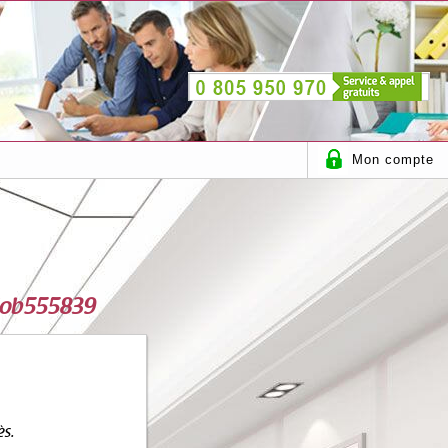
Mon compte
 tjob555839
ès.