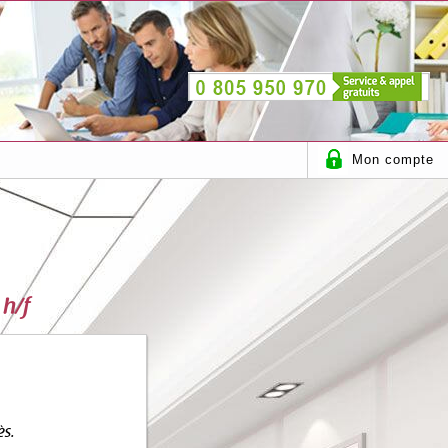
Mon compte
 h/f
ès.