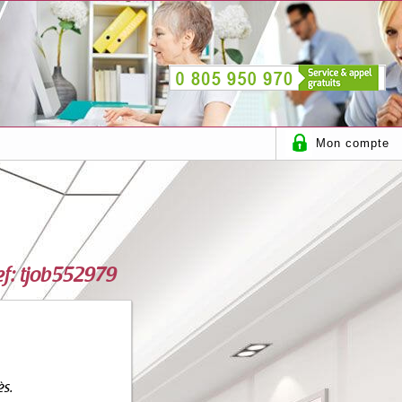
Mon compte
ref: tjob552979
ès.