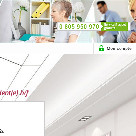
Mon compte
lent(e) h/f
ès.