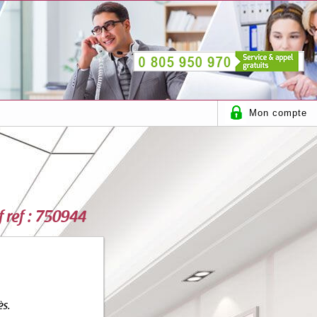
Mon compte
f ref : 750944
ès.