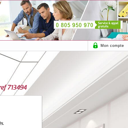
Mon compte
 ref 713494
ès.