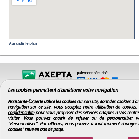
Agrandir le plan
Les cookies permettent d'améliorer votre navigation
Assistante-Experte utilise les cookies sur son site, dont des cookies d
navigation sur ce site, vous acceptez notre utilisation de cookies
confidentialité
pour vous proposer des services adaptés à vos centres d
visites. Vous pouvez choisir de refuser ou de personnaliser 
"Personnaliser". Par ailleurs, vous pouvez à tout moment changer 
cookies" situé en bas de page.
CGV
-
Infos légales
-
Droits d'auteur
Assistante-Experte
- Tous droits réservés © 2000 - 2026