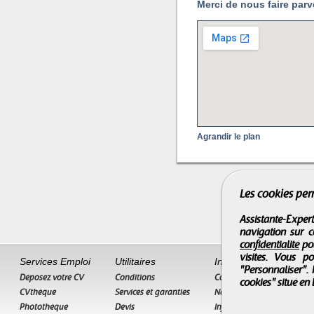
Merci de nous faire parv
Agrandir le plan
Les cookies per
Assistante-Expert
navigation sur c
confidentialité
pou
visites. Vous p
Services Emploi
Utilitaires
Informations
"Personnaliser".
Déposez votre CV
Conditions
Contact
cookies" situé en
CVthèque
Services et garanties
Nos partenaires
Photothèque
Devis
Informations légales