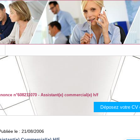
s
nonce n°608211070 - Assistant(e) commercial(e) h/f
Déposez votre CV e
ubliée le : 21/08/2006
sistant(e) Commercial(e) H/F