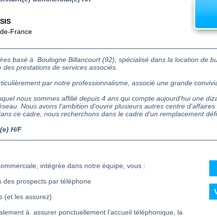
SIS
-de-France
ires basé à Boulogne Billancourt (92), spécialisé dans la location de b
 des prestations de services associés.
iculièrement par notre professionnalisme, associé une grande convivia
uquel nous sommes affilié depuis 4 ans qui compte aujourd'hui une diz
seau. Nous avons l'ambition d'ouvrir plusieurs autres centre d'affaire
dans ce cadre, nous recherchons dans le cadre d'un remplacement défini
(e) H/F
Commerciale, intégrée dans notre équipe, vous :
 des prospects par téléphone
 (et les assurez)
alement à assurer ponctuellement l'accueil téléphonique, la