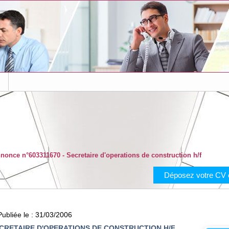
s
nonce n°603311670 - Secretaire d'operations de construction h/f
Déposez votre CV e
ubliée le : 31/03/2006
CRETAIRE D'OPERATIONS DE CONSTRUCTION H/F