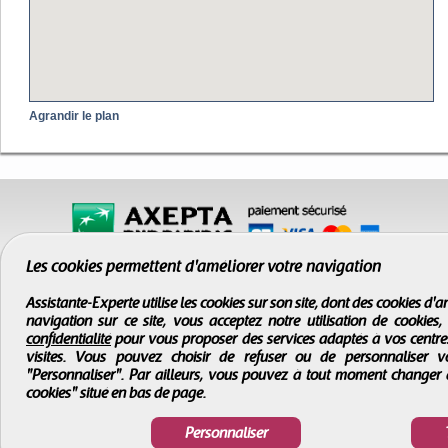
Agrandir le plan
Les cookies permettent d'améliorer votre navigation
Assistante-Experte utilise les cookies sur son site, dont des cookies d
navigation sur ce site, vous acceptez notre utilisation de cookies
confidentialité
pour vous proposer des services adaptés à vos centres d
visites. Vous pouvez choisir de refuser ou de personnaliser 
"Personnaliser". Par ailleurs, vous pouvez à tout moment changer 
cookies" situé en bas de page.
CGV
-
Infos légales
-
Droits d'auteur
Assistante-Experte
- Tous droits réservés © 2000 - 2026
Personnaliser