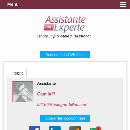
Menu
Service Emploi dédié à l'Assistanat
Accéder à la CVthèque
n°58245
Assistante
Camila P.
92100 Boulogne-billancourt
Obtenir les coordonnées