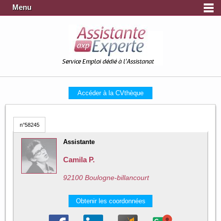
Menu
Service Emploi dédié à l'Assistanat
Accéder à la CVthèque
n°58245
Assistante
Camila P.
92100 Boulogne-billancourt
Obtenir les coordonnées