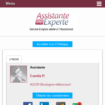
Menu
Service Emploi dédié à l'Assistanat
Accéder à la CVthèque
n°58245
Assistante
Camila P.
92100 Boulogne-billancourt
Obtenir les coordonnées