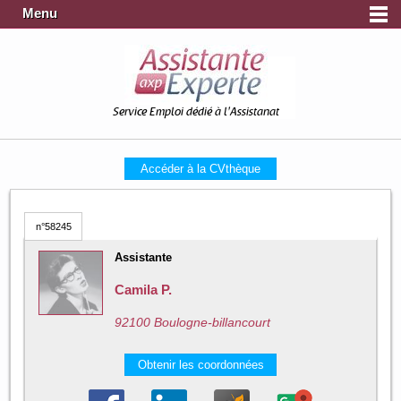
Menu
Service Emploi dédié à l'Assistanat
Accéder à la CVthèque
n°58245
Assistante
Camila P.
92100 Boulogne-billancourt
Obtenir les coordonnées