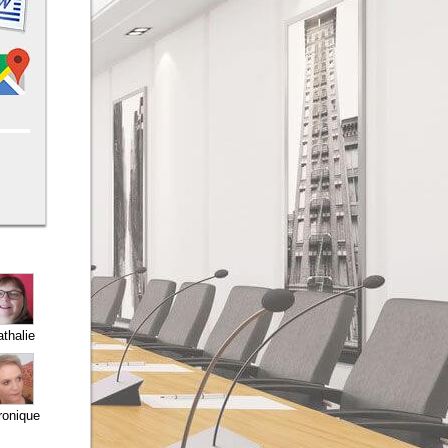
thalie
ronique