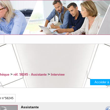
s
>
>
thèque
réf. 58245 - Assistante
Interview
Accéder à
er
n°58245
Assistante