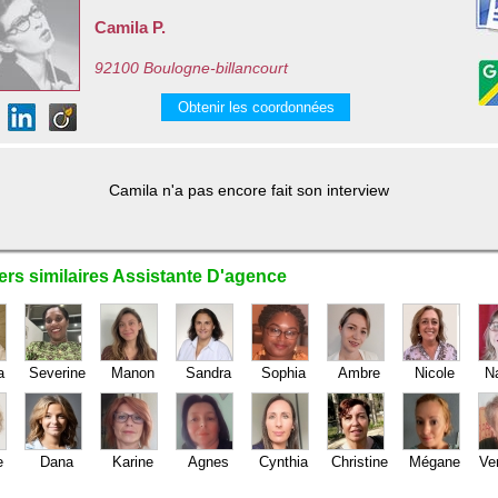
Camila P.
92100 Boulogne-billancourt
Obtenir les coordonnées
Camila n'a pas encore fait son interview
ers similaires Assistante D'agence
a
Severine
Manon
Sandra
Sophia
Ambre
Nicole
Na
e
Dana
Karine
Agnes
Cynthia
Christine
Mégane
Ve